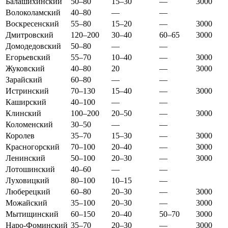
Балашихинский
50–80
15–30
—
3000
Волоколамский
40–80
—
—
Воскресенский
55–80
15–20
—
3000
Дмитровский
120–200
30–40
60–65
3000
Домодедовский
50–80
—
—
Егорьевский
55–70
10–40
—
3000
Жуковский
40–80
20
—
3000
Зарайский
60–80
—
—
Истринский
70–130
15–40
—
3000
Каширский
40–100
—
—
Клинский
100–200
20–50
—
3000
Коломенский
30–50
—
—
Королев
35–70
15–30
—
3000
Красногорский
70–100
20–40
—
3000
Ленинский
50–100
20–30
—
3000
Лотошинский
40–60
—
—
Луховицкий
80–100
10–15
—
Люберецкий
60–80
20–30
—
3000
Можайский
35–100
20–30
—
3000
Мытищинский
60–150
20–40
50–70
3000
Наро-Фоминский
35–70
20–30
—
3000