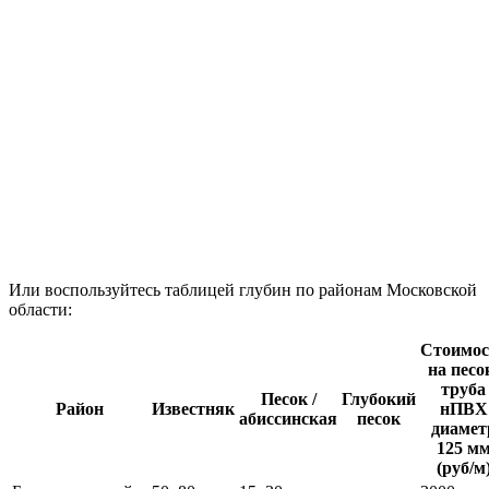
Или воспользуйтесь таблицей глубин по районам Московской
области:
Стоимос
на песо
труба
Песок /
Глубокий
Район
Известняк
нПВХ
абиссинская
песок
диамет
125 м
(руб/м