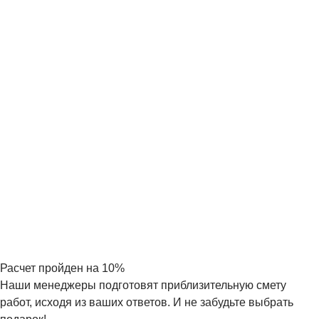
Гарантия 24 месяца на работы
и 12
месяцев на оборудование
Прописываем в договоре гарантийные сроки и условия
в соответствии с действующим законодательством РФ.
Если поломка произойдет раньше положенного
времени, мы починим ее или заменим за свой счет
Расчет
пройден на
10
%
Наши менеджеры подготовят приблизительную смету
работ, исходя из ваших ответов. И не забудьте выбрать