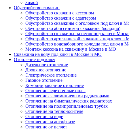
Зимой
Обустройство скважин
Обустройство скважин с кессоном
Обустройство скважин с адаптером
Обустройство скважины с оголовком под ключ в М
Обустройство абиссинской скважины (колодца)
Обустройство скважины на песок под ключ в Моск
Обустройство артезианской скважины под ключ в 
Обустройство водозаборного колодца под ключ в 
Монтаж кессона на скважину в Москве и МО
Скважина на воду под ключ в Москве и МО
Отопление под ключ
Дизельное отопление
Дровяное отопление
Электрическое отопление
Газовое отопление
Комбинированное отопление
Отопление через теплые полы
Отопление с алюминиевыми радиаторами
Отопление на биметаллических радиаторах
Отопление на полипропиленовых трубах
Отопление на теплоносителе
Отопление на воде
Отопление на антифризе
Отопление от пеллет