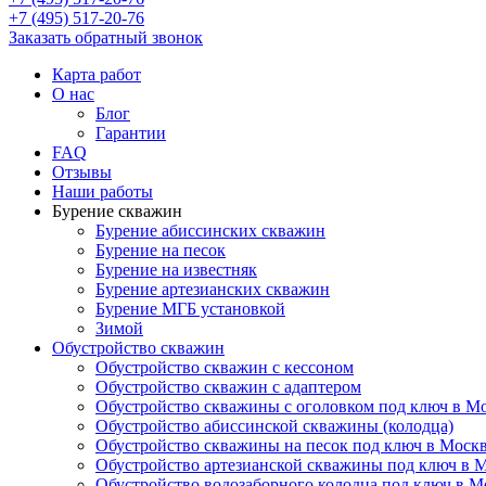
+7 (495) 517-20-76
Заказать обратный звонок
Карта работ
О нас
Блог
Гарантии
FAQ
Отзывы
Наши работы
Бурение скважин
Бурение абиссинских скважин
Бурение на песок
Бурение на известняк
Бурение артезианских скважин
Бурение МГБ установкой
Зимой
Обустройство скважин
Обустройство скважин с кессоном
Обустройство скважин с адаптером
Обустройство скважины с оголовком под ключ в М
Обустройство абиссинской скважины (колодца)
Обустройство скважины на песок под ключ в Моск
Обустройство артезианской скважины под ключ в 
Обустройство водозаборного колодца под ключ в 