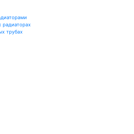
адиаторами
х радиаторах
ых трубах