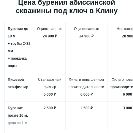
Цена бурения абиссинской
скважины под ключ в Клину
Бурение до
Оцинкованные
Оцинкованные
Нержаве
10 м
24 900 ₽
24 900 ₽
28 900
+ трубы ∅ 32
мм
+ прокачка
воды
Пищевой
Стандартный
Фильтр повышенной
Фильтр пов
эко-фильтр
фильтр
производительности
производит
5 000 ₽
6 000 ₽
6 000
Бурение
2 500 ₽
2 500 ₽
3 000
после 10 м,
цена за 1 м