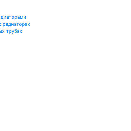
адиаторами
х радиаторах
ых трубах